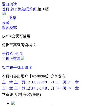
退出阅读
首页
超下流催眠术师
第10话
书架
收藏
阅读模式
仅VIP会员可使用
切换至高级阅读模式
开通VIP会员
手机上查看
扫码在手机上阅读
本页内容由用户【wednking】分享发布
上一章
上一页
1
2
3
4
5
6
7
8
...
21
下一页
下一章
上一章
上一页
1
2
3
4
5
6
7
8
...
21
下一页
下一章
本章评论
(共有0条评论)