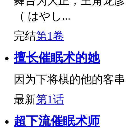
舞台为大正，主角龙彦
（ はやし...
完结
第1卷
擅长催眠术的她
因为下将棋的他的客串
最新
第1话
超下流催眠术师