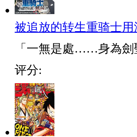
被追放的转生重骑士用
「一無是處……身為劍聖的
评分: