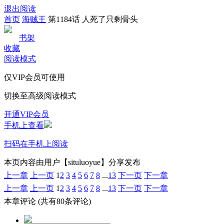
退出阅读
首页
海贼王
第1184话 人死了只剩骨头
书架
收藏
阅读模式
仅VIP会员可使用
切换至高级阅读模式
开通VIP会员
手机上查看
扫码在手机上阅读
本页内容由用户【situluoyue】分享发布
上一章
上一页
1
2
3
4
5
6
7
8
...
13
下一页
下一章
上一章
上一页
1
2
3
4
5
6
7
8
...
13
下一页
下一章
本章评论
(共有80条评论)