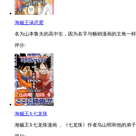
海贼王谈恋爱
名为山本鲁夫的高中生，因为名字与畅销漫画的主角一样..
评分:
海贼王X七龙珠
海贼王X七龙珠漫画 ，《七龙珠》作者鸟山明和他的弟子..