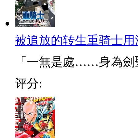
被追放的转生重骑士用
「一無是處……身為劍聖的
评分: