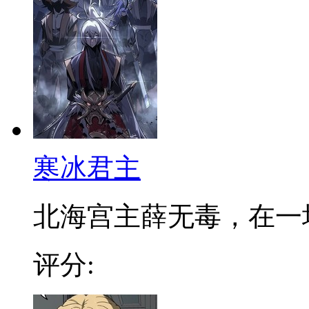
寒冰君主
北海宫主薛无毒，在一场浴
评分: