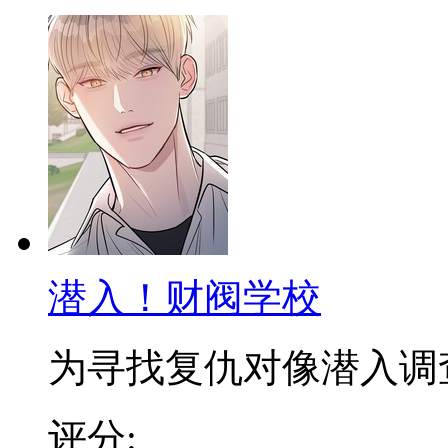
潜入！财阀学校
为寻找复仇对像潜入调查，
评分: