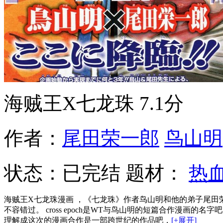
海贼王X七龙珠
7.1分
作者：
尾田荣一郎
鸟山明
状态：
已完结
题材：
热
海贼王X七龙珠漫画 ，《七龙珠》作者鸟山明和他的弟子尾
不容错过。 cross epoch是WT与鸟山明的短篇合作漫画
理解成这次的漫画合作是一部跨世纪的作品吧，
[+展开]