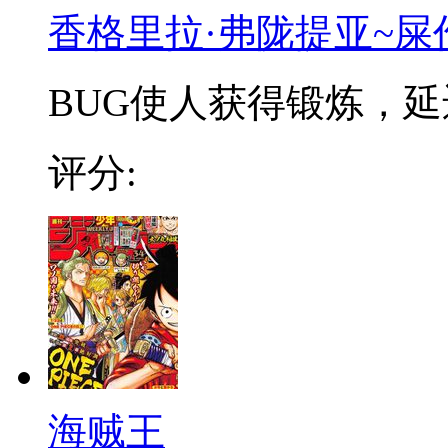
香格里拉·弗陇提亚~屎
BUG使人获得锻炼，延迟
评分:
海贼王