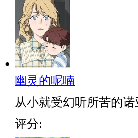
幽灵的呢喃
从小就受幻听所苦的诺亚，
评分: