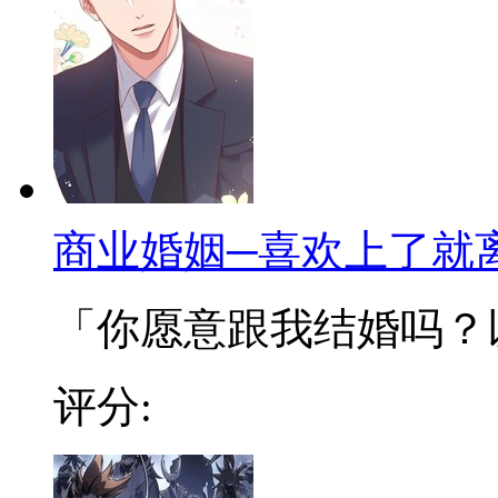
商业婚姻─喜欢上了就
「你愿意跟我结婚吗？以商
评分: