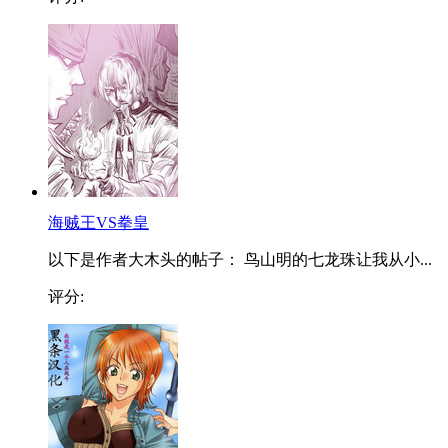
海贼王VS拳皇
以下是作者大木头的帖子： 鸟山明的七龙珠让我从小...
评分: