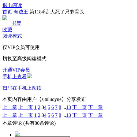
退出阅读
首页
海贼王
第1184话 人死了只剩骨头
书架
收藏
阅读模式
仅VIP会员可使用
切换至高级阅读模式
开通VIP会员
手机上查看
扫码在手机上阅读
本页内容由用户【situluoyue】分享发布
上一章
上一页
1
2
3
4
5
6
7
8
...
13
下一页
下一章
上一章
上一页
1
2
3
4
5
6
7
8
...
13
下一页
下一章
本章评论
(共有80条评论)