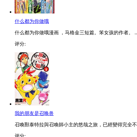
什么都为你做哦
什么都为你做哦漫画 ，马格金三短篇。笨女孩的作者。 ..
评分:
我的朋友是召唤兽
召喚獸泰特拉與召喚師小主的悠哉之旅，已經變得完全不..
评分: