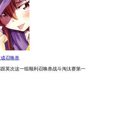
变成召唤兽
娜跟英次这一组顺利召唤兽战斗淘汰赛第一