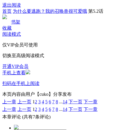
退出阅读
首页
为什么要逃跑？我的召唤兽很可爱哦
第5.2话
书架
收藏
阅读模式
仅VIP会员可使用
切换至高级阅读模式
开通VIP会员
手机上查看
扫码在手机上阅读
本页内容由用户【cuko】分享发布
上一章
上一页
1
2
3
4
5
6
7
8
...
14
下一页
下一章
上一章
上一页
1
2
3
4
5
6
7
8
...
14
下一页
下一章
本章评论
(共有7条评论)