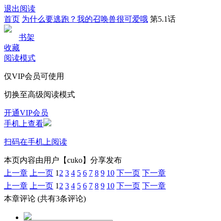
退出阅读
首页
为什么要逃跑？我的召唤兽很可爱哦
第5.1话
书架
收藏
阅读模式
仅VIP会员可使用
切换至高级阅读模式
开通VIP会员
手机上查看
扫码在手机上阅读
本页内容由用户【cuko】分享发布
上一章
上一页
1
2
3
4
5
6
7
8
9
10
下一页
下一章
上一章
上一页
1
2
3
4
5
6
7
8
9
10
下一页
下一章
本章评论
(共有3条评论)