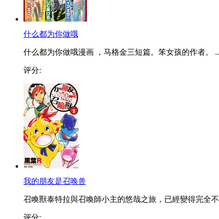
什么都为你做哦
什么都为你做哦漫画 ，马格金三短篇。笨女孩的作者。 ..
评分:
我的朋友是召唤兽
召喚獸泰特拉與召喚師小主的悠哉之旅，已經變得完全不..
评分: