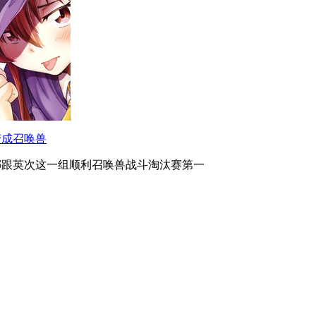
变成召唤兽
娜跟英次这一组顺利召唤兽战斗淘汰赛第一