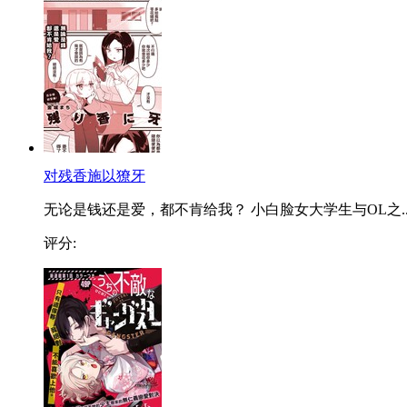
对残香施以獠牙
无论是钱还是爱，都不肯给我？ 小白脸女大学生与OL之..
评分: