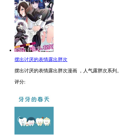
摆出讨厌的表情露出胖次
摆出讨厌的表情露出胖次漫画 ，人气露胖次系列。
评分: