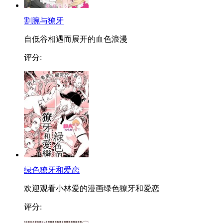
割腕与獠牙
自低谷相遇而展开的血色浪漫
评分:
绿色獠牙和爱恋
欢迎观看小林爱的漫画绿色獠牙和爱恋
评分: