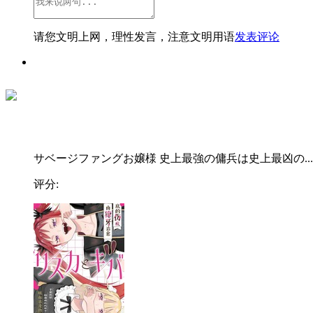
请您文明上网，理性发言，注意文明用语
发表评论
サベージファングお嬢様 史上最強の傭兵は史上最凶の...
评分: