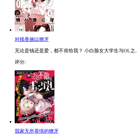
对残香施以獠牙
无论是钱还是爱，都不肯给我？ 小白脸女大学生与OL之..
评分:
我家无所畏惧的獠牙