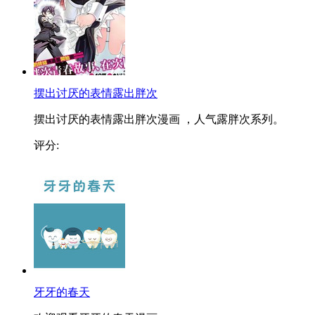
摆出讨厌的表情露出胖次
摆出讨厌的表情露出胖次漫画 ，人气露胖次系列。
评分:
牙牙的春天