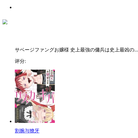
サベージファングお嬢様 史上最強の傭兵は史上最凶の...
评分:
割腕与獠牙