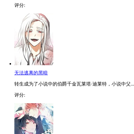
评分:
无法逃离的黑暗
转生成为了小说中的伯爵千金瓦莱塔·迪莱特，小说中父..
评分: