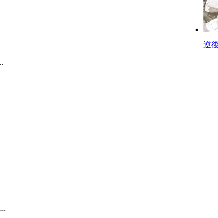
逆
.
.