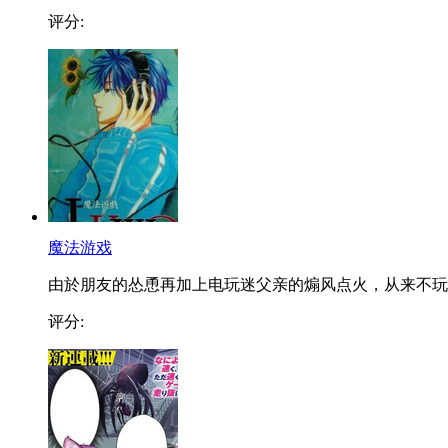
评分:
魔法游戏
由於朋友的怂恿再加上电玩迷父亲的煽风点火，从来不玩..
评分: