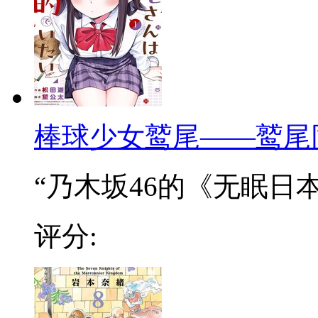
棒球少女鹫尾——鹫尾
“乃木坂46的《无眠日本》
评分: