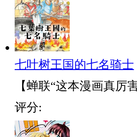
七叶树王国的七名骑士
【蝉联“这本漫画真厉害”2
评分: