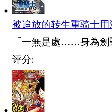
被追放的转生重骑士用
「一無是處……身為劍聖的
评分: