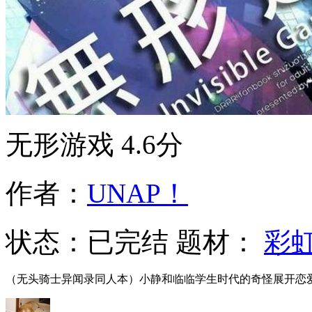
无形游戏
4.6分
作者：
UNAP！
状态：
已完结
题材：
彩
（无头骑士异闻录同人本）小静和临临学生时代的奇怪展开恋