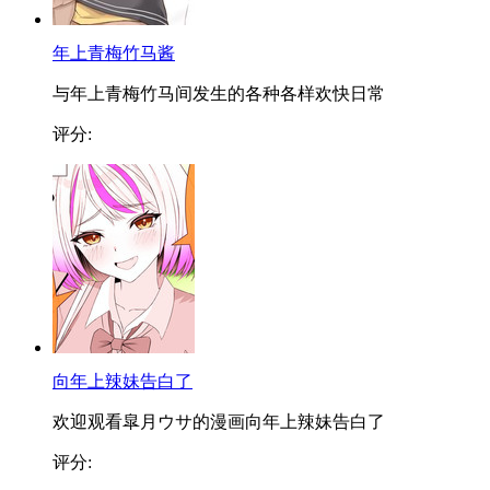
年上青梅竹马酱
与年上青梅竹马间发生的各种各样欢快日常
评分:
向年上辣妹告白了
欢迎观看皐月ウサ的漫画向年上辣妹告白了
评分: