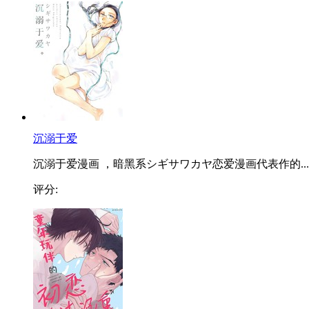
沉溺于爱
沉溺于爱漫画 ，暗黑系シギサワカヤ恋爱漫画代表作的...
评分: