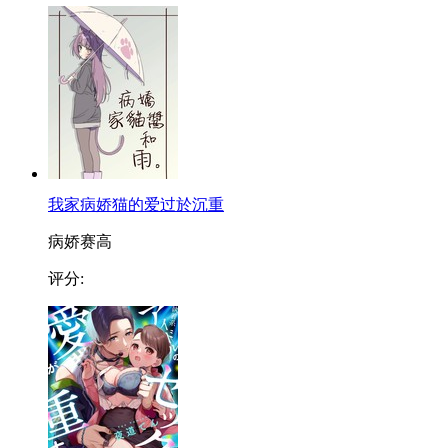
我家病娇猫的爱过於沉重
病娇赛高
评分: