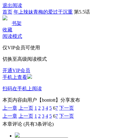
退出阅读
首页
年上辣妹青梅的爱过于沉重
第5.5话
书架
收藏
阅读模式
仅VIP会员可使用
切换至高级阅读模式
开通VIP会员
手机上查看
扫码在手机上阅读
本页内容由用户【bontott】分享发布
上一章
上一页
1
2
3
4
5
6
7
下一页
上一章
上一页
1
2
3
4
5
6
7
下一页
本章评论
(共有3条评论)