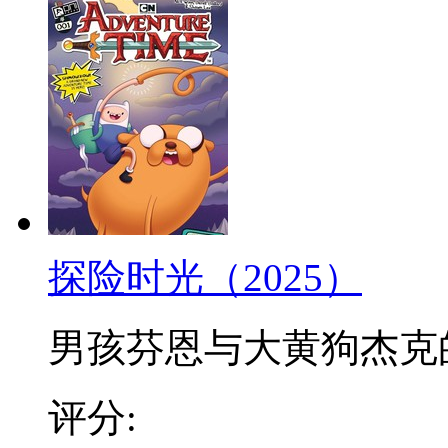
探险时光（2025）
男孩芬恩与大黄狗杰克的冒
评分: