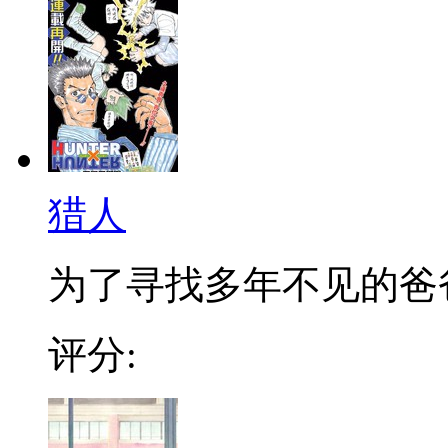
猎人
为了寻找多年不见的爸爸，
评分: