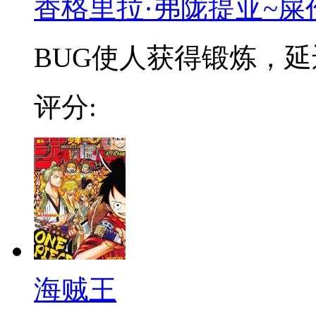
香格里拉·弗陇提亚~屎
BUG使人获得锻炼，延迟
评分:
海贼王