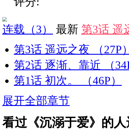
评分:
连载
（3）
最新
第3话 遥
第3话 遥远之夜
（27P
第2话 逐渐、靠近
（34
第1话 初次。
（46P）
展开全部章节
看过《沉溺于爱》的人