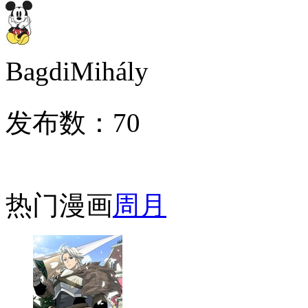
BagdiMihály
发布数：
70
热门漫画
周
月