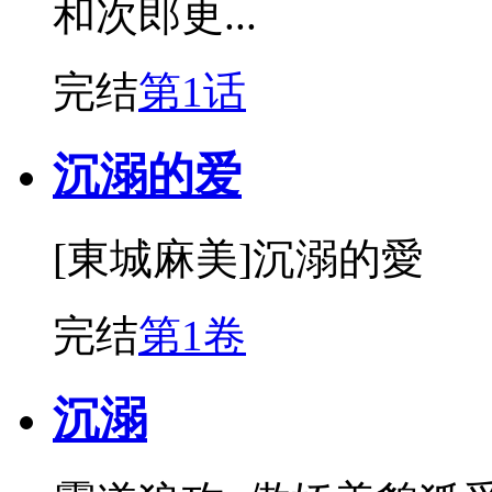
和次郎更...
完结
第1话
沉溺的爱
[東城麻美]沉溺的愛
完结
第1卷
沉溺