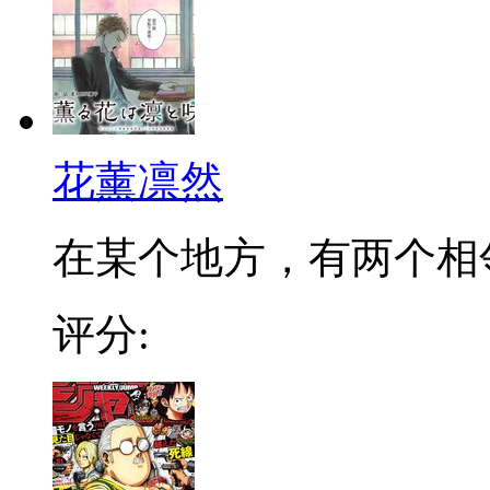
花薰凛然
在某个地方，有两个相邻的
评分: