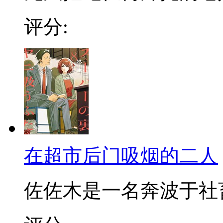
评分:
在超市后门吸烟的二人
佐佐木是一名奔波于社畜街