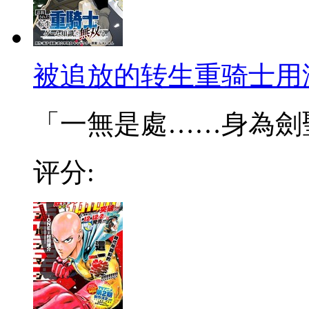
被追放的转生重骑士用
「一無是處……身為劍聖的
评分: