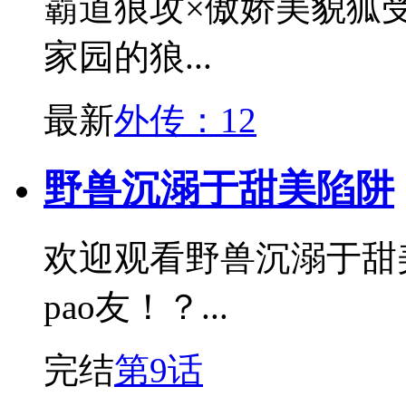
霸道狼攻×傲娇美貌狐
家园的狼...
最新
外传：12
野兽沉溺于甜美陷阱
欢迎观看野兽沉溺于甜
pao友！？...
完结
第9话