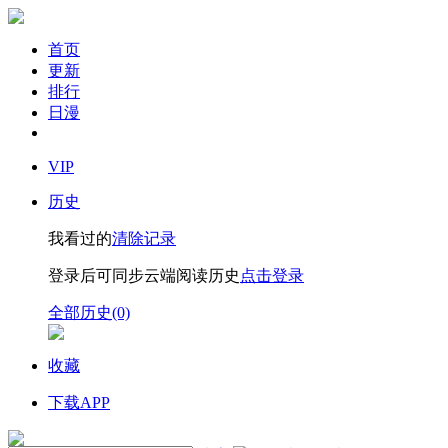
首页
更新
排行
日漫
VIP
历史
我看过的
清除记录
登录后可同步云端阅读历史
点击登录
全部历史(0)
收藏
下载APP