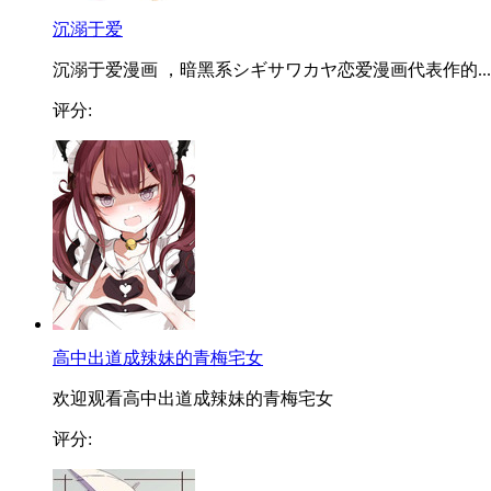
沉溺于爱
沉溺于爱漫画 ，暗黑系シギサワカヤ恋爱漫画代表作的...
评分:
高中出道成辣妹的青梅宅女
欢迎观看高中出道成辣妹的青梅宅女
评分: