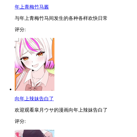
年上青梅竹马酱
与年上青梅竹马间发生的各种各样欢快日常
评分:
向年上辣妹告白了
欢迎观看皐月ウサ的漫画向年上辣妹告白了
评分: