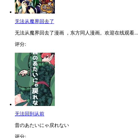
无法从魔界回去了
无法从魔界回去了漫画 ，东方同人漫画。欢迎在线观看...
评分:
无法回到从前
昔のあたいにゃ戻れない
评分: