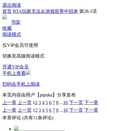
退出阅读
首页
RTA玩家无法从游戏世界中回来
第28.1话
书架
收藏
阅读模式
仅VIP会员可使用
切换至高级阅读模式
开通VIP会员
手机上查看
扫码在手机上阅读
本页内容由用户【pipuka】分享发布
上一章
上一页
1
2
3
4
5
6
7
8
...
16
下一页
下一章
上一章
上一页
1
2
3
4
5
6
7
8
...
16
下一页
下一章
本章评论
(共有11条评论)