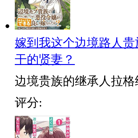
嫁到我这个边境路人贵
干的贤妻？
边境贵族的继承人拉格纳，
评分: