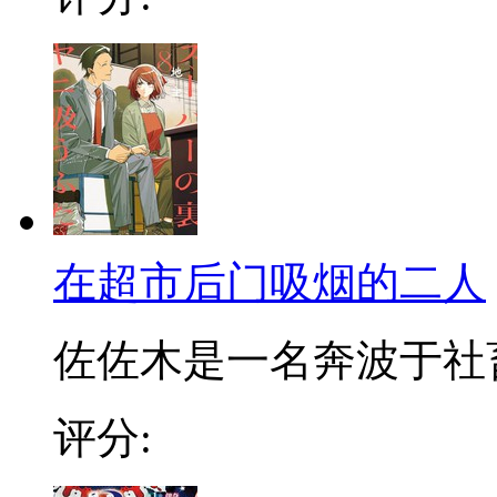
在超市后门吸烟的二人
佐佐木是一名奔波于社畜街
评分: