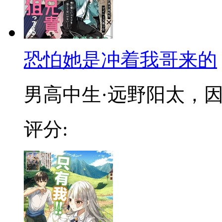
恐怕她是冲着我哥来的
男高中生·远野阳太，因多
评分: