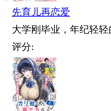
先育儿再恋爱
大学刚毕业，年纪轻轻的「
评分: