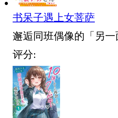
书呆子遇上女菩萨
邂逅同班偶像的「另一面」
评分: