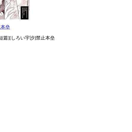
止本垒
L短篇][しろい宇沙]禁止本垒