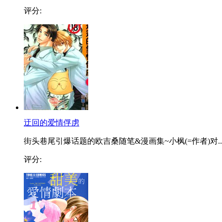
评分:
迂回的爱情俘虏
街头巷尾引爆话题的欧吉桑随笔&漫画集~小枫(=作者)对..
评分: