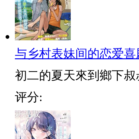
与乡村表妹间的恋爱喜
初二的夏天來到鄉下叔叔家
评分: