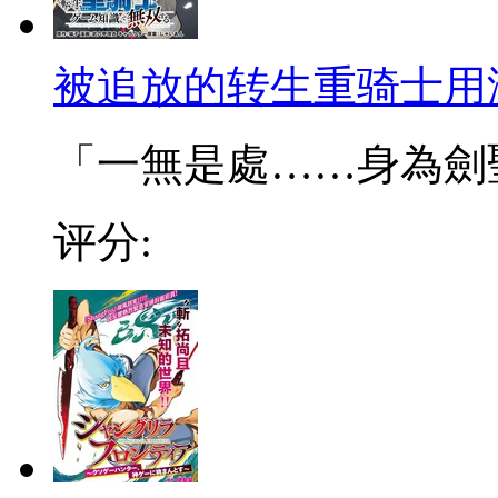
被追放的转生重骑士用
「一無是處……身為劍聖的
评分: