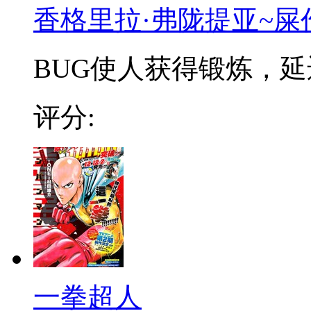
香格里拉·弗陇提亚~屎
BUG使人获得锻炼，延迟
评分:
一拳超人