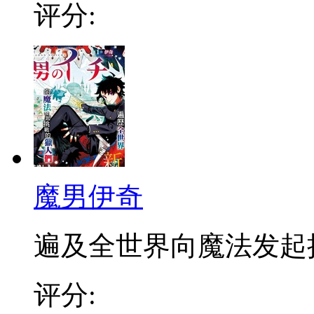
评分:
魔男伊奇
遍及全世界向魔法发起挑战
评分: