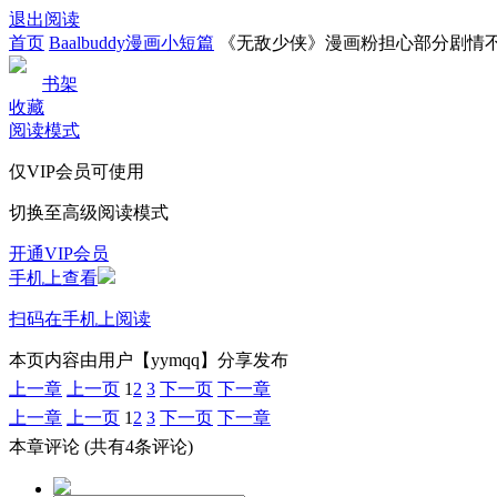
退出阅读
首页
Baalbuddy漫画小短篇
《无敌少侠》漫画粉担心部分剧情
书架
收藏
阅读模式
仅VIP会员可使用
切换至高级阅读模式
开通VIP会员
手机上查看
扫码在手机上阅读
本页内容由用户【yymqq】分享发布
上一章
上一页
1
2
3
下一页
下一章
上一章
上一页
1
2
3
下一页
下一章
本章评论
(共有4条评论)