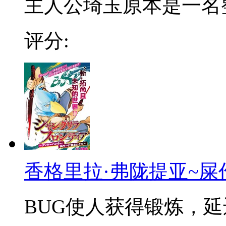
主人公埼玉原本是一名整日
评分:
香格里拉·弗陇提亚~屎
BUG使人获得锻炼，延迟