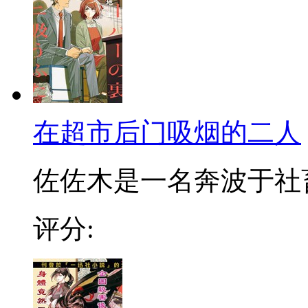
在超市后门吸烟的二人
佐佐木是一名奔波于社畜街
评分: