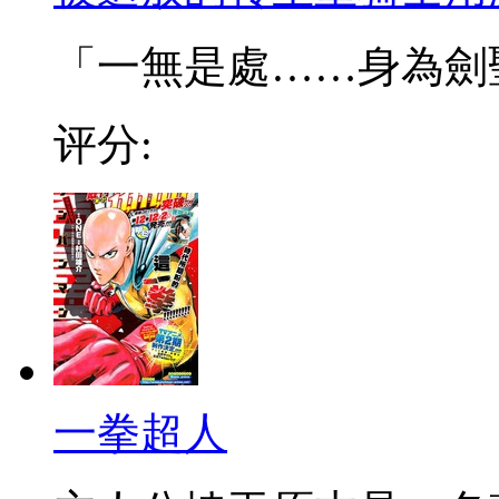
「一無是處……身為劍聖的
评分:
一拳超人