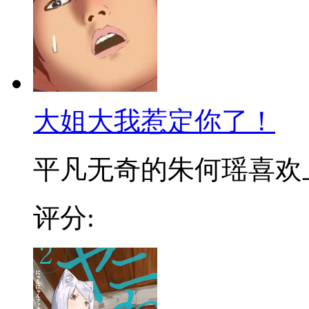
大姐大我惹定你了！
平凡无奇的朱何瑶喜欢上了
评分: