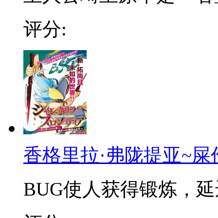
评分:
香格里拉·弗陇提亚~屎
BUG使人获得锻炼，延迟