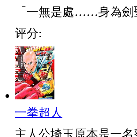
「一無是處……身為劍聖的
评分:
一拳超人
主人公埼玉原本是一名整日