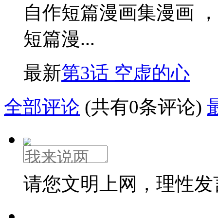
自作短篇漫画集漫画 
短篇漫...
最新
第3话 空虚的心
全部评论
(共有0条评论)
请您文明上网，理性发