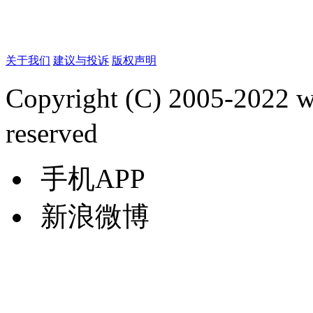
关于我们
建议与投诉
版权声明
Copyright (C) 2005-2022
reserved
手机APP
新浪微博