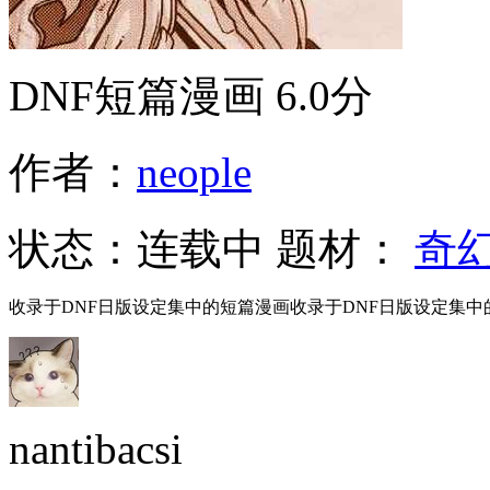
DNF短篇漫画
6.0分
作者：
neople
状态：
连载中
题材：
奇
收录于DNF日版设定集中的短篇漫画收录于DNF日版设定集中
nantibacsi