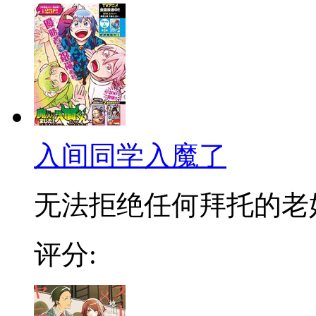
入间同学入魔了
无法拒绝任何拜托的老好人
评分: