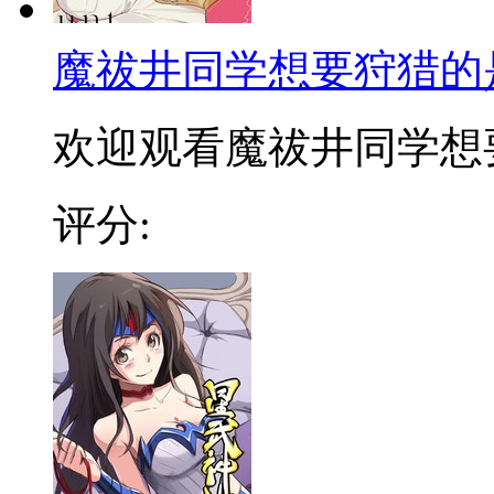
魔祓井同学想要狩猎的
欢迎观看魔祓井同学想要狩
评分: