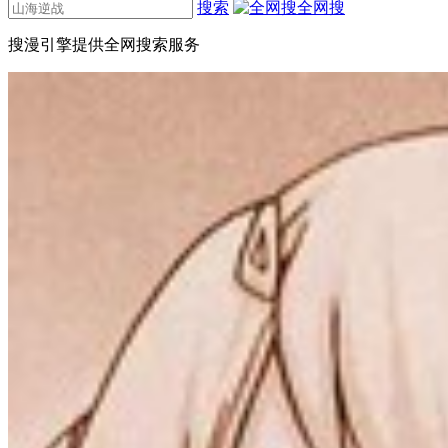
搜索
全网搜
搜漫引擎提供全网搜索服务