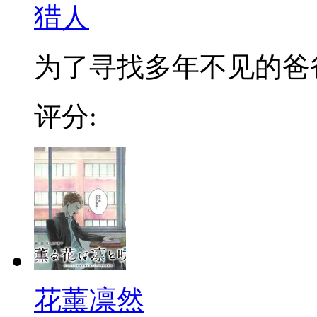
猎人
为了寻找多年不见的爸爸，
评分:
花薰凛然