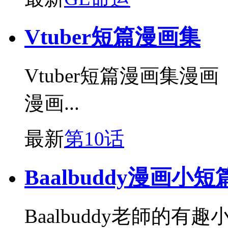
Vtuber短篇漫画集
Vtuber短篇漫画集漫画 ，i
漫画...
最新
第10话
Baalbuddy漫画小短
Baalbuddy老師的有趣