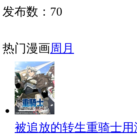
发布数：
70
热门漫画
周
月
被追放的转生重骑士用