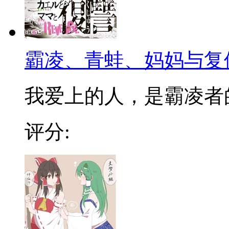
霸凌、青蛙、妈妈与复
我爱上的人，是霸凌者的妈
评分: