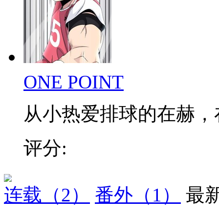
ONE POINT
从小热爱排球的在赫，在低
评分:
连载
（2）
番外
（1）
最