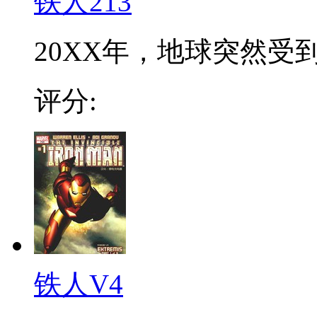
铁人213
20XX年，地球突然受到
评分:
铁人V4