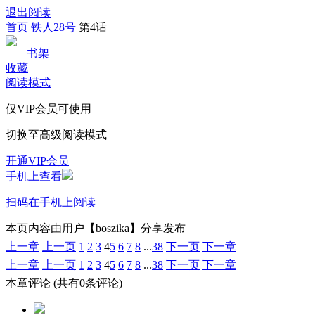
退出阅读
首页
铁人28号
第4话
书架
收藏
阅读模式
仅VIP会员可使用
切换至高级阅读模式
开通VIP会员
手机上查看
扫码在手机上阅读
本页内容由用户【boszika】分享发布
上一章
上一页
1
2
3
4
5
6
7
8
...
38
下一页
下一章
上一章
上一页
1
2
3
4
5
6
7
8
...
38
下一页
下一章
本章评论
(共有0条评论)