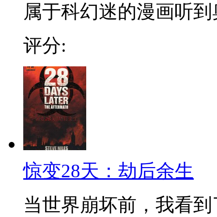
属于科幻迷的漫画听到奥
评分:
惊变28天：劫后余生
当世界崩坏前，我看到了