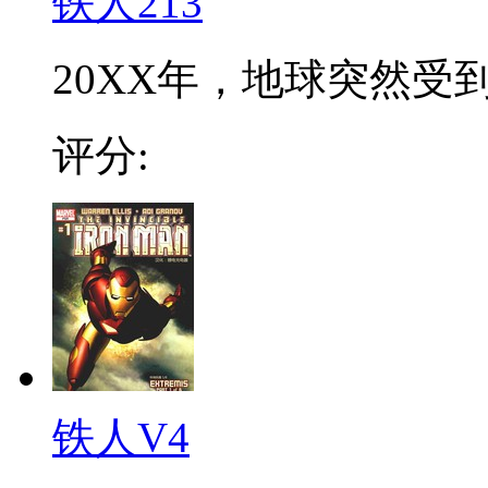
铁人213
20XX年，地球突然受到
评分:
铁人V4