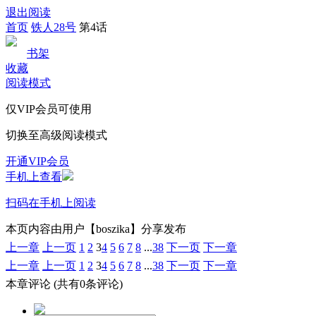
退出阅读
首页
铁人28号
第4话
书架
收藏
阅读模式
仅VIP会员可使用
切换至高级阅读模式
开通VIP会员
手机上查看
扫码在手机上阅读
本页内容由用户【boszika】分享发布
上一章
上一页
1
2
3
4
5
6
7
8
...
38
下一页
下一章
上一章
上一页
1
2
3
4
5
6
7
8
...
38
下一页
下一章
本章评论
(共有0条评论)