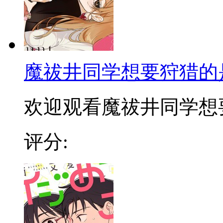
魔祓井同学想要狩猎的
欢迎观看魔祓井同学想要狩
评分: