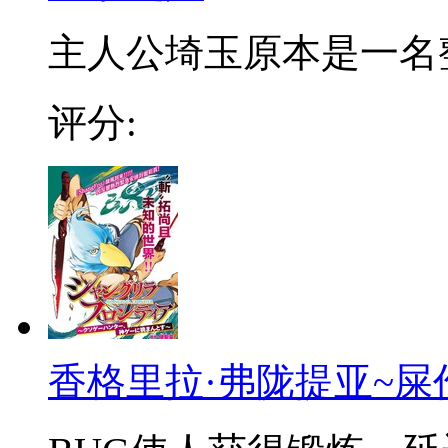
主人公埼玉原本是一名整日
评分:
香格里拉·弗陇提亚~屎