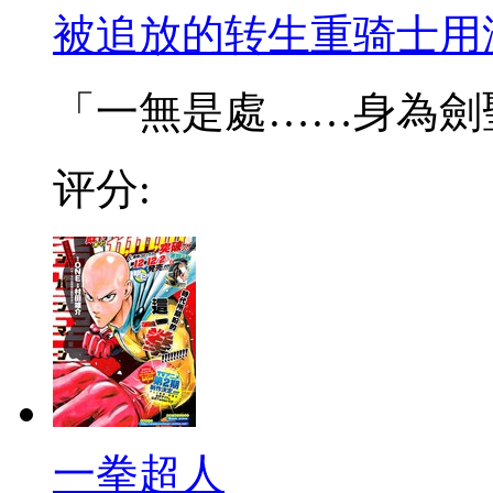
被追放的转生重骑士用
「一無是處……身為劍聖的
评分:
一拳超人