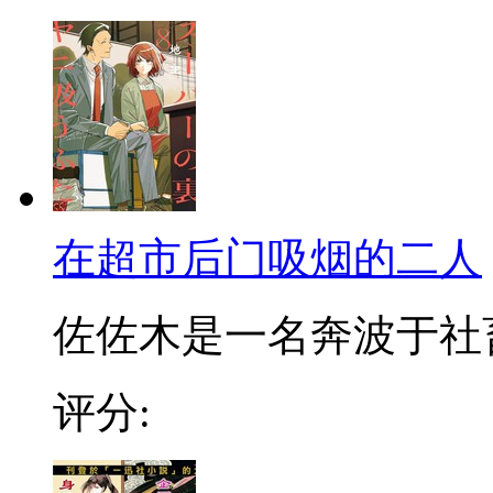
在超市后门吸烟的二人
佐佐木是一名奔波于社畜街
评分: