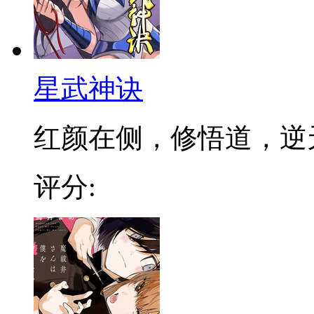
星武神诀
红颜在侧，修悟道，逆天成
评分: