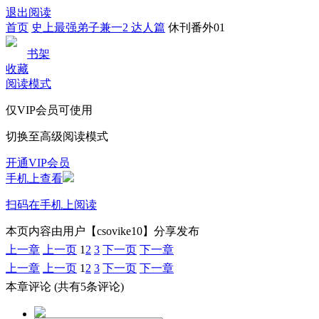
退出阅读
首页
史上最强弟子兼一2 达人篇
休刊番外01
书架
收藏
阅读模式
仅VIP会员可使用
切换至高级阅读模式
开通VIP会员
手机上查看
扫码在手机上阅读
本页内容由用户【csovike10】分享发布
上一章
上一页
1
2
3
下一页
下一章
上一章
上一页
1
2
3
下一页
下一章
本章评论
(共有5条评论)