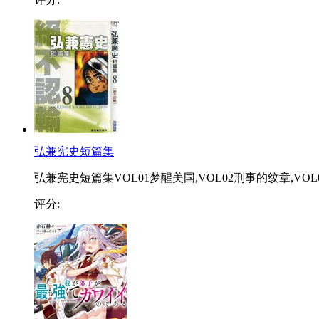
弘兼宪史短篇集
弘兼宪史短篇集VOL01梦醒美国,VOL02刑事的纹章,VOL03
评分: