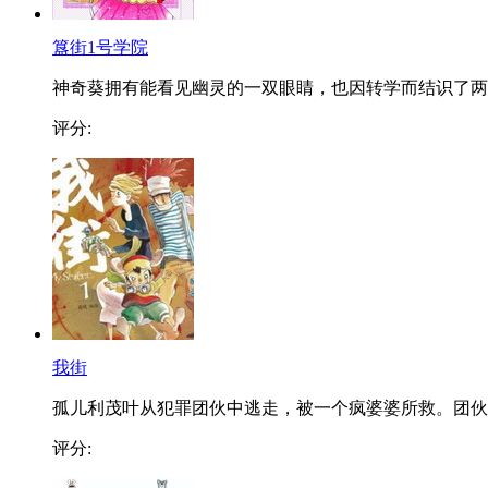
簋街1号学院
神奇葵拥有能看见幽灵的一双眼睛，也因转学而结识了两..
评分:
我街
孤儿利茂叶从犯罪团伙中逃走，被一个疯婆婆所救。团伙..
评分: