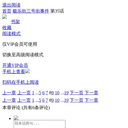
退出阅读
首页
极乐街三号街事件
第35话
书架
收藏
阅读模式
仅VIP会员可使用
切换至高级阅读模式
开通VIP会员
手机上查看
扫码在手机上阅读
上一章
上一页
1
...
5
6
7
8
9
10
...
19
下一页
下一章
上一章
上一页
1
...
5
6
7
8
9
10
...
19
下一页
下一章
本章评论
(共有6条评论)