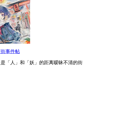
灯街事件帖
里是「人」和「妖」的距离暧昧不清的街