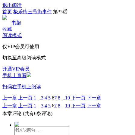
退出阅读
首页
极乐街三号街事件
第35话
书架
收藏
阅读模式
仅VIP会员可使用
切换至高级阅读模式
开通VIP会员
手机上查看
扫码在手机上阅读
上一章
上一页
1
...
3
4
5
6
7
8
...
19
下一页
下一章
上一章
上一页
1
...
3
4
5
6
7
8
...
19
下一页
下一章
本章评论
(共有6条评论)