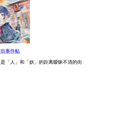
灯街事件帖
里是「人」和「妖」的距离暧昧不清的街