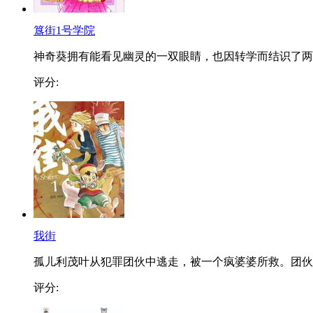
簋街1号学院
神奇葵拥有能看见幽灵的一双眼睛，也因转学而结识了两..
评分:
我街
孤儿利茂叶从犯罪团伙中逃走，被一个疯婆婆所救。团伙..
评分: