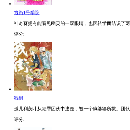
簋街1号学院
神奇葵拥有能看见幽灵的一双眼睛，也因转学而结识了两..
评分:
我街
孤儿利茂叶从犯罪团伙中逃走，被一个疯婆婆所救。团伙..
评分: