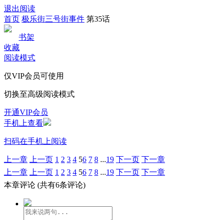
退出阅读
首页
极乐街三号街事件
第35话
书架
收藏
阅读模式
仅VIP会员可使用
切换至高级阅读模式
开通VIP会员
手机上查看
扫码在手机上阅读
上一章
上一页
1
2
3
4
5
6
7
8
...
19
下一页
下一章
上一章
上一页
1
2
3
4
5
6
7
8
...
19
下一页
下一章
本章评论
(共有6条评论)