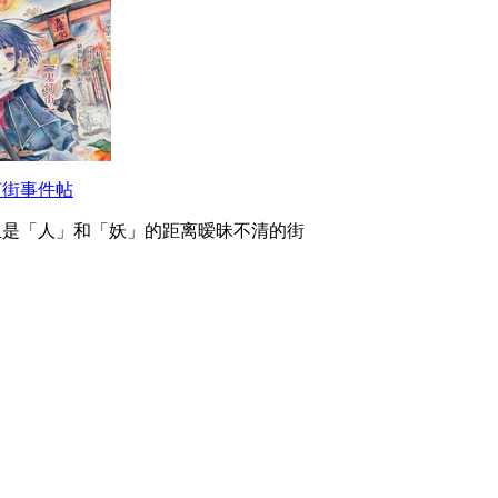
灯街事件帖
里是「人」和「妖」的距离暧昧不清的街