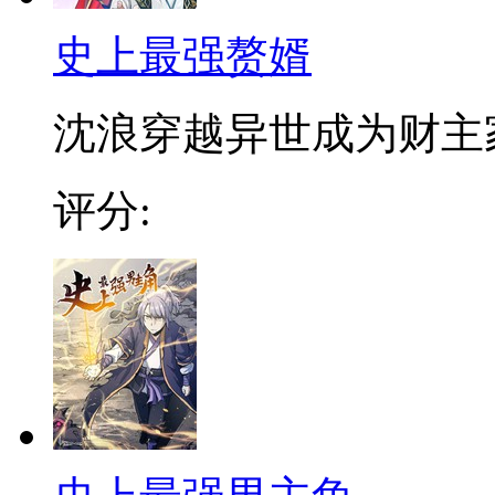
史上最强赘婿
沈浪穿越异世成为财主家
评分: