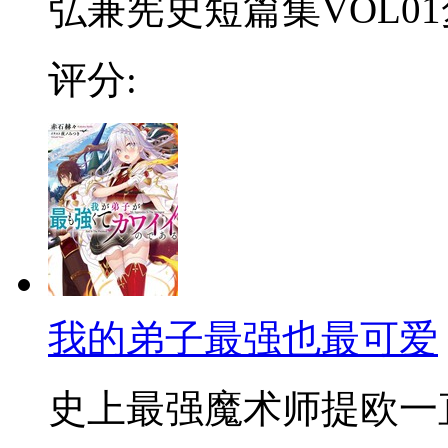
弘兼宪史短篇集VOL01梦
评分:
我的弟子最强也最可爱
史上最强魔术师提欧一直