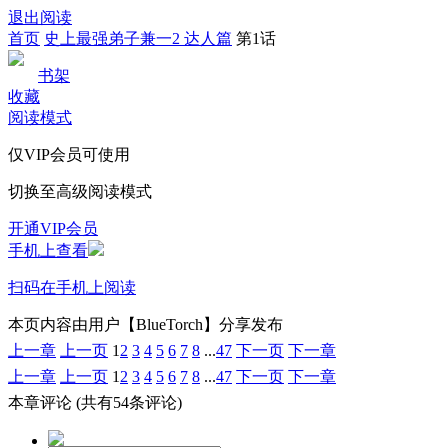
退出阅读
首页
史上最强弟子兼一2 达人篇
第1话
书架
收藏
阅读模式
仅VIP会员可使用
切换至高级阅读模式
开通VIP会员
手机上查看
扫码在手机上阅读
本页内容由用户【BlueTorch】分享发布
上一章
上一页
1
2
3
4
5
6
7
8
...
47
下一页
下一章
上一章
上一页
1
2
3
4
5
6
7
8
...
47
下一页
下一章
本章评论
(共有54条评论)