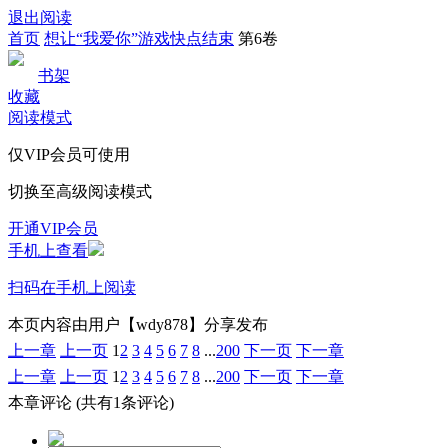
退出阅读
首页
想让“我爱你”游戏快点结束
第6卷
书架
收藏
阅读模式
仅VIP会员可使用
切换至高级阅读模式
开通VIP会员
手机上查看
扫码在手机上阅读
本页内容由用户【wdy878】分享发布
上一章
上一页
1
2
3
4
5
6
7
8
...
200
下一页
下一章
上一章
上一页
1
2
3
4
5
6
7
8
...
200
下一页
下一章
本章评论
(共有1条评论)