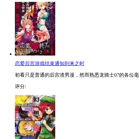
恋爱后宫游戏结束通知到来之时
初看只是普通的后宫渣男漫，然而熟悉龙骑士07的各位毫..
评分: