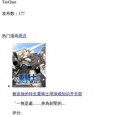
TaoQian
发布数：
177
热门漫画
周
月
被追放的转生重骑士用游戏知识开无双
「一無是處……身為劍聖的...
评分: