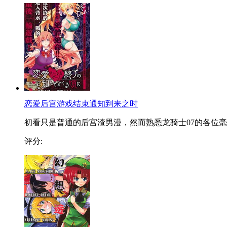
恋爱后宫游戏结束通知到来之时
初看只是普通的后宫渣男漫，然而熟悉龙骑士07的各位毫..
评分: