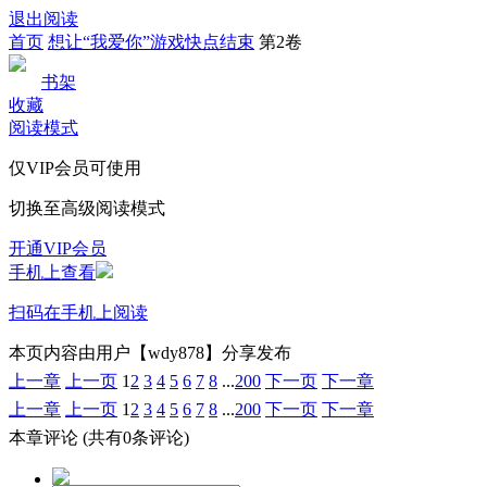
退出阅读
首页
想让“我爱你”游戏快点结束
第2卷
书架
收藏
阅读模式
仅VIP会员可使用
切换至高级阅读模式
开通VIP会员
手机上查看
扫码在手机上阅读
本页内容由用户【wdy878】分享发布
上一章
上一页
1
2
3
4
5
6
7
8
...
200
下一页
下一章
上一章
上一页
1
2
3
4
5
6
7
8
...
200
下一页
下一章
本章评论
(共有0条评论)