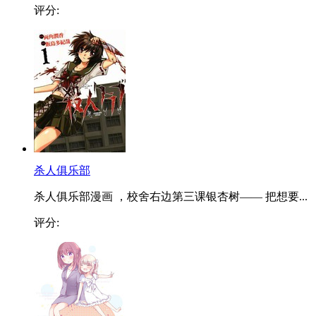
评分:
杀人俱乐部
杀人俱乐部漫画 ，校舍右边第三课银杏树—— 把想要...
评分: