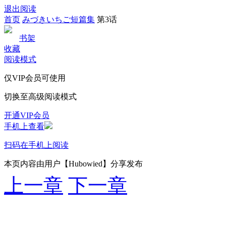
退出阅读
首页
みづきいちご短篇集
第3话
书架
收藏
阅读模式
仅VIP会员可使用
切换至高级阅读模式
开通VIP会员
手机上查看
扫码在手机上阅读
本页内容由用户【Hubowied】分享发布
上一章
下一章