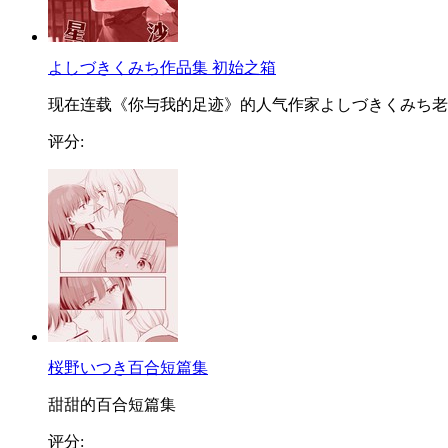
よしづきくみち作品集 初始之箱
现在连载《你与我的足迹》的人气作家よしづきくみち老..
评分:
桜野いつき百合短篇集
甜甜的百合短篇集
评分: