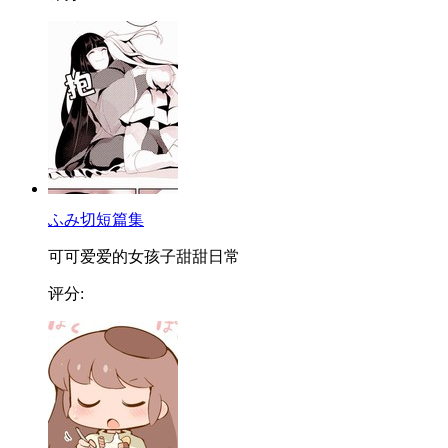
ふみ切短篇集
可可爱爱的女孩子甜甜日常
评分: