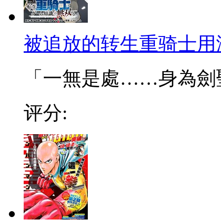
被追放的转生重骑士用
「一無是處……身為劍聖的
评分: