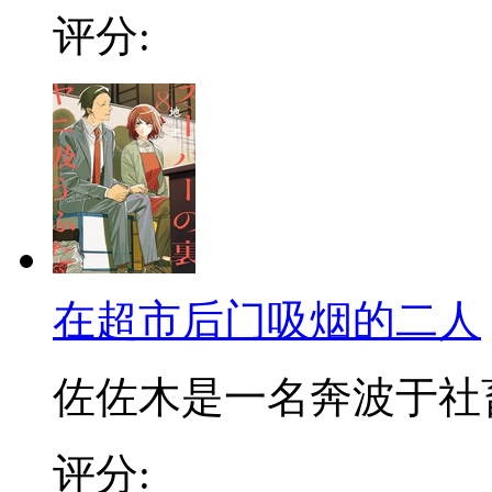
评分:
在超市后门吸烟的二人
佐佐木是一名奔波于社畜街
评分: