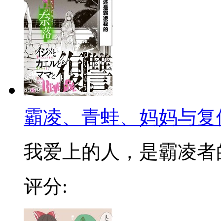
霸凌、青蛙、妈妈与复
我爱上的人，是霸凌者的妈
评分: