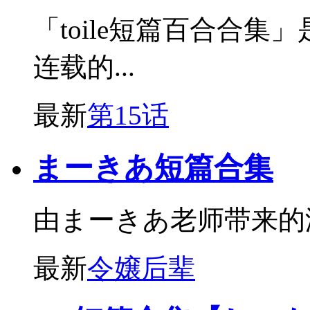
「toile短篇百合合集」
连载的...
最新
第15话
まーきあ短篇合集
由まーきあ老师带来的
最新
令嬢后辈