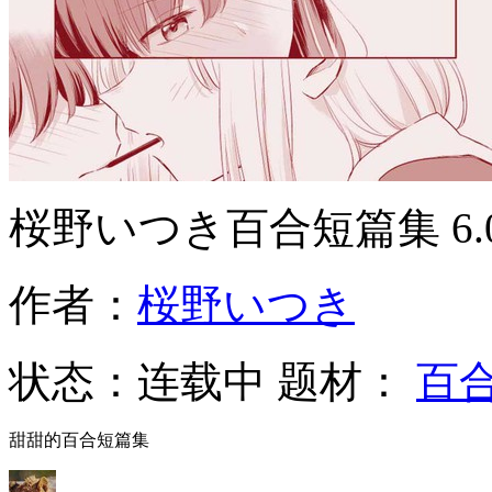
桜野いつき百合短篇集
6
作者：
桜野いつき
状态：
连载中
题材：
百
甜甜的百合短篇集