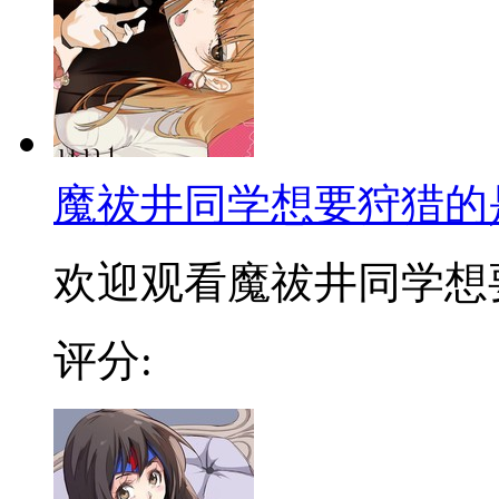
魔祓井同学想要狩猎的
欢迎观看魔祓井同学想要狩
评分: