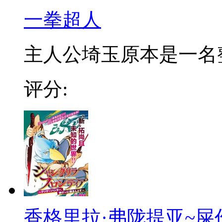
一拳超人
主人公埼玉原本是一名整日
评分:
香格里拉·弗陇提亚~屎