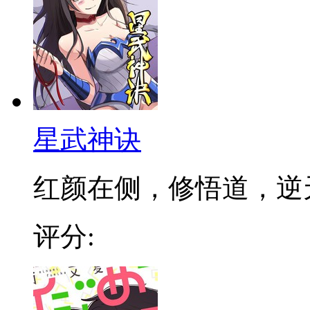
星武神诀
红颜在侧，修悟道，逆天成
评分: