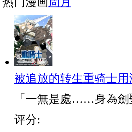
热门漫画
周
月
被追放的转生重骑士用
「一無是處……身為劍聖的
评分: