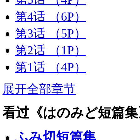
第4话
（6P）
第3话
（5P）
第2话
（1P）
第1话
（4P）
展开全部章节
看过《はのみど短篇集
ふみ切短篇集