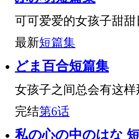
可可爱爱的女孩子甜甜
最新
短篇集
どま百合短篇集
女孩子之间总会有这样
完结
第6话
私の心の中のはな 