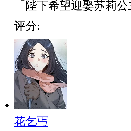
「陛下希望迎娶苏莉公主为
评分:
花乞丐