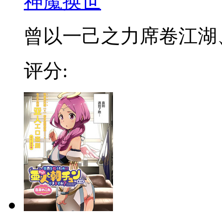
神魔换世
曾以一己之力席卷江湖、血
评分: