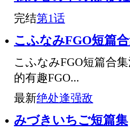
完结
第1话
こふなみFGO短篇合
こふなみFGO短篇合
的有趣FGO...
最新
绝处逢强敌
みづきいちご短篇集