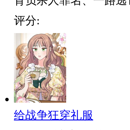
背负杀人罪名、一路逃亡的
评分:
给战争狂穿礼服