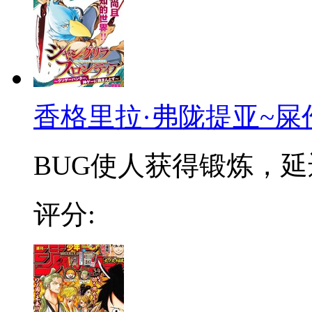
香格里拉·弗陇提亚~屎
BUG使人获得锻炼，延迟
评分: