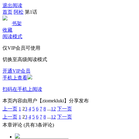
退出阅读
首页
阿松
第1话
书架
收藏
阅读模式
仅VIP会员可使用
切换至高级阅读模式
开通VIP会员
手机上查看
扫码在手机上阅读
本页内容由用户【ziomekluki】分享发布
上一页
1
2
3
4
5
6
7
8
...
12
下一页
上一页
1
2
3
4
5
6
7
8
...
12
下一页
本章评论
(共有3条评论)