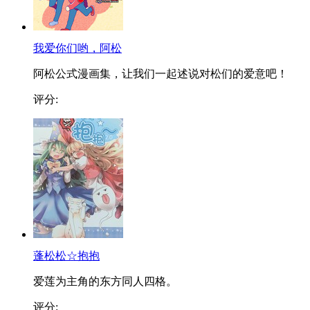
我爱你们哟，阿松
阿松公式漫画集，让我们一起述说对松们的爱意吧！
评分:
蓬松松☆抱抱
爱莲为主角的东方同人四格。
评分: