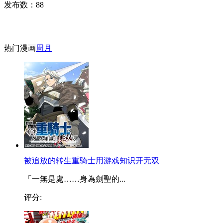
发布数：
88
热门漫画
周
月
被追放的转生重骑士用游戏知识开无双
「一無是處……身為劍聖的...
评分: