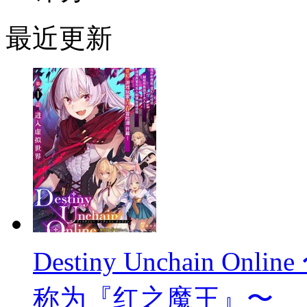
最近更新
Destiny Unchain 
称为『红之魔王』〜