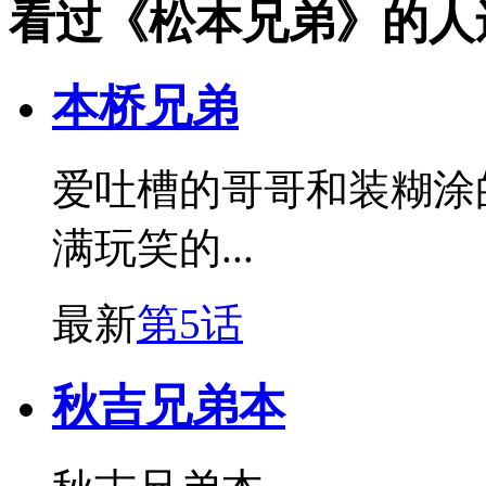
看过《松本兄弟》的人
本桥兄弟
爱吐槽的哥哥和装糊涂的
满玩笑的...
最新
第5话
秋吉兄弟本