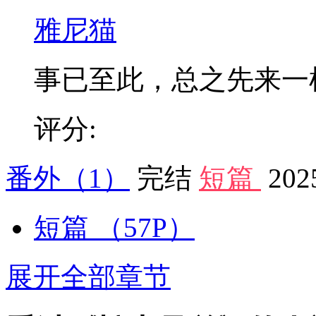
雅尼猫
事已至此，总之先来一
评分:
番外
（1）
完结
短篇
202
短篇
（57P）
展开全部章节