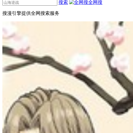
搜索
全网搜
搜漫引擎提供全网搜索服务