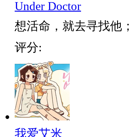
Under Doctor
想活命，就去寻找他； 不
评分:
我爱艾米