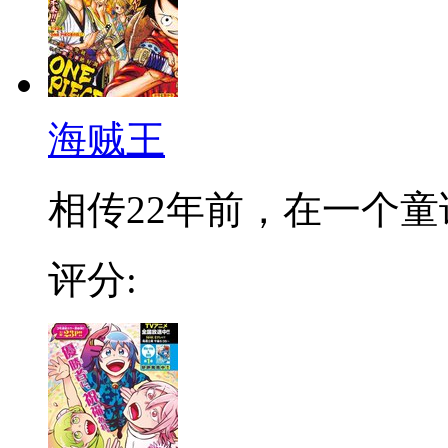
海贼王
相传22年前，在一个童话
评分: