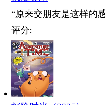
“原来交朋友是这样的感觉
评分: