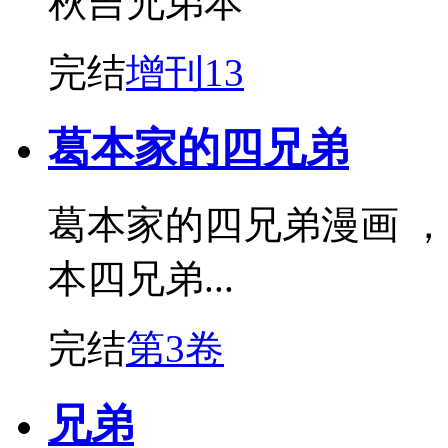
秋吉兄弟本
完结
增刊13
葛本家的四兄弟
葛本家的四兄弟漫画 
本四兄弟...
完结
第3卷
兄弟