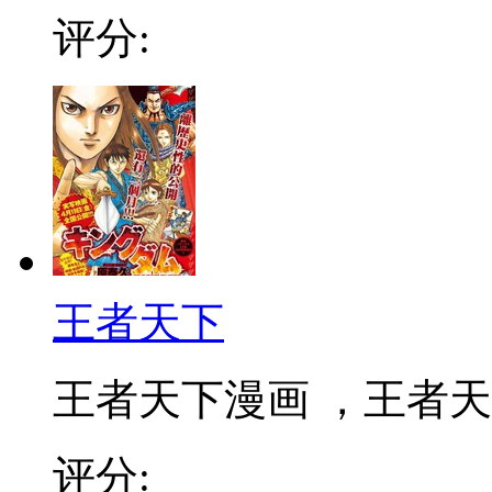
评分:
王者天下
王者天下漫画 ，王者天下
评分: