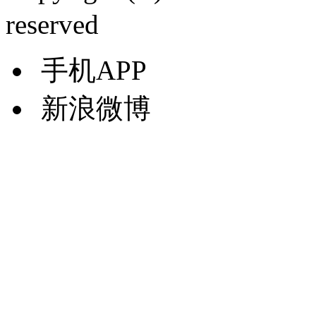
reserved
手机APP
新浪微博