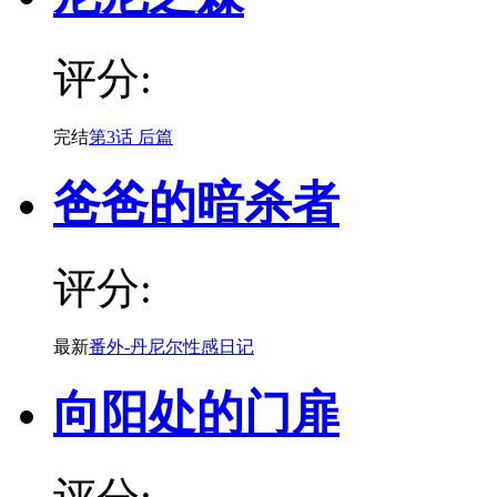
评分:
完结
第3话 后篇
爸爸的暗杀者
评分:
最新
番外-丹尼尔性感日记
向阳处的门扉