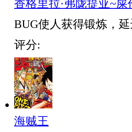
香格里拉·弗陇提亚~屎
BUG使人获得锻炼，延迟
评分:
海贼王