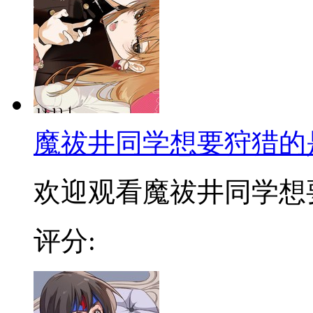
魔祓井同学想要狩猎的
欢迎观看魔祓井同学想要狩
评分: