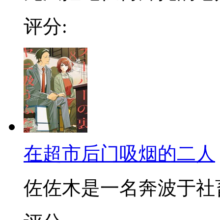
评分:
在超市后门吸烟的二人
佐佐木是一名奔波于社畜街