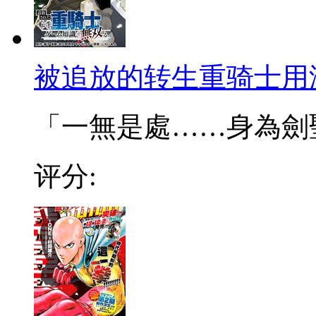
被追放的转生重骑士用
「一無是處……身為劍聖的
评分: