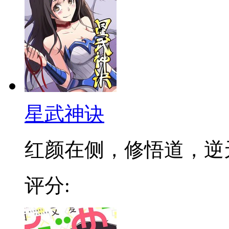
星武神诀
红颜在侧，修悟道，逆天成
评分: