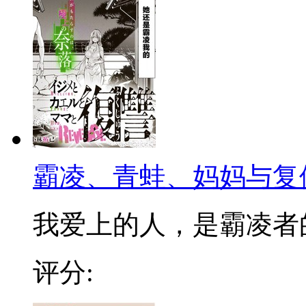
霸凌、青蛙、妈妈与复
我爱上的人，是霸凌者的妈
评分: