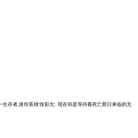
唯一生存者,迷你英雄'徐彩允'. 现在却是等待着死亡那日来临的无