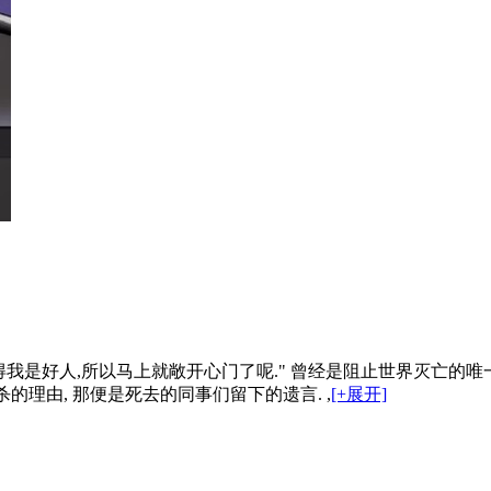
为觉得我是好人,所以马上就敞开心门了呢." 曾经是阻止世界灭亡的
的理由, 那便是死去的同事们留下的遗言. ,
[+展开]