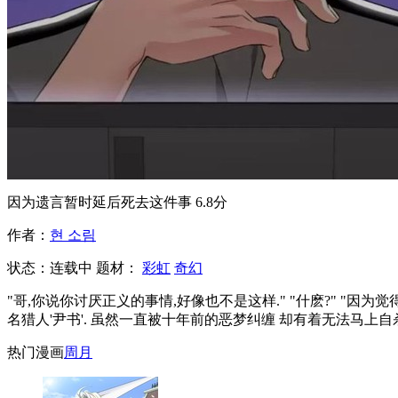
因为遗言暂时延后死去这件事
6.8分
作者：
현 소림
状态：
连载中
题材：
彩虹
奇幻
"哥,你说你讨厌正义的事情,好像也不是这样." "什麽?" "因
名猎人'尹书'. 虽然一直被十年前的恶梦纠缠 却有着无法马上自杀
热门漫画
周
月