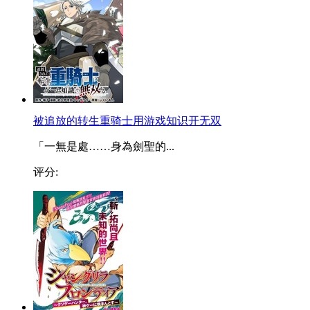
被追放的转生重骑士用游戏知识开无双
「一無是處……身為劍聖的...
评分: