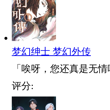
梦幻绅士 梦幻外传
「唉呀，您还真是无情呢…
评分: