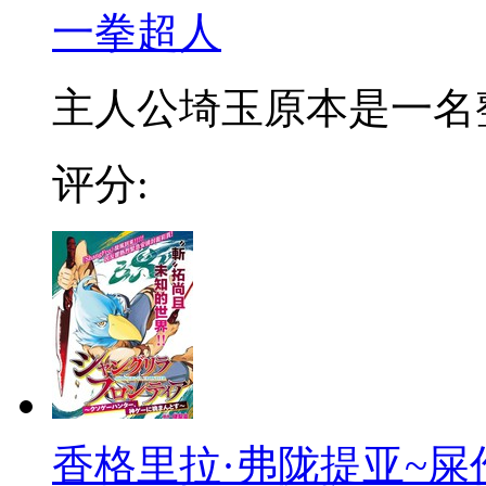
一拳超人
主人公埼玉原本是一名整日
评分:
香格里拉·弗陇提亚~屎