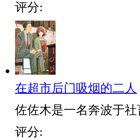
评分:
在超市后门吸烟的二人
佐佐木是一名奔波于社畜街
评分: