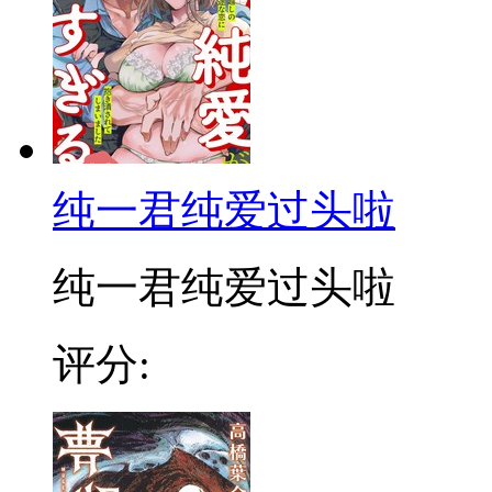
纯一君纯爱过头啦
纯一君纯爱过头啦
评分: