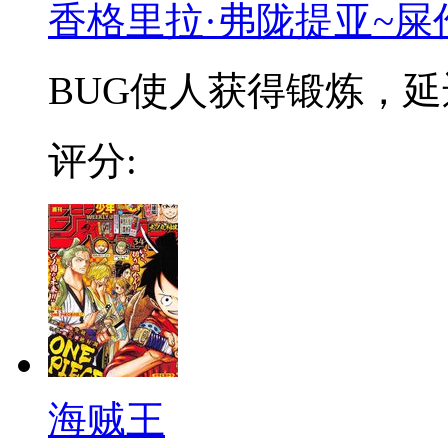
香格里拉·弗陇提亚~屎
BUG使人获得锻炼，延迟
评分:
海贼王