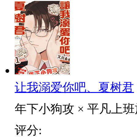
让我溺爱你吧、夏树君
年下小狗攻 × 平凡上班族
评分: