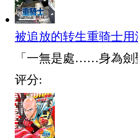
被追放的转生重骑士用
「一無是處……身為劍聖的
评分: