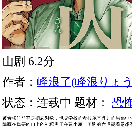
山剧
6.2分
作者：
峰浪了(峰浪りょう
状态：
连载中
题材：
恐
被青梅竹马夺走初恋对象，也被学校的希拉尔基弹开的男高中
隐藏在重要的山上的神秘男子在建小屋，美驹的命运朝着意想