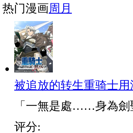
热门漫画
周
月
被追放的转生重骑士用
「一無是處……身為劍聖的
评分: