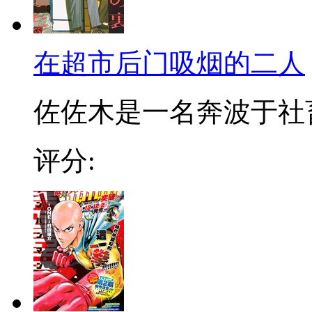
在超市后门吸烟的二人
佐佐木是一名奔波于社畜街
评分: