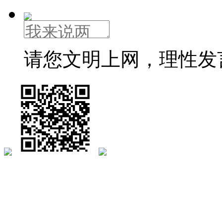
请您文明上网，理性发