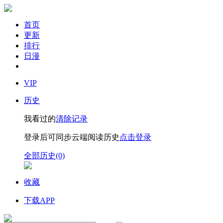
首页
更新
排行
日漫
VIP
历史
我看过的
清除记录
登录后可同步云端阅读历史
点击登录
全部历史(0)
收藏
下载APP