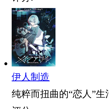
伊人制造
纯粹而扭曲的“恋人”生活.