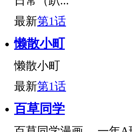
日常（趴...
最新
第1话
懒散小町
懒散小町
最新
第1话
百草同学
百草同学漫画 ，一年A