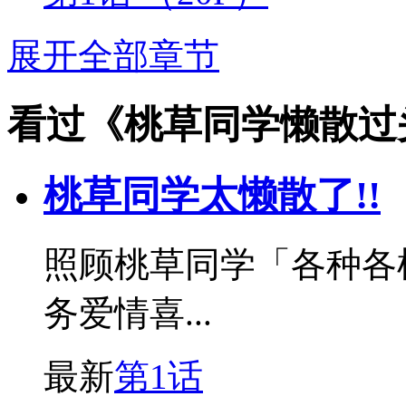
展开全部章节
看过《桃草同学懒散过
桃草同学太懒散了!!
照顾桃草同学「各种各
务爱情喜...
最新
第1话