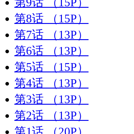
第9话
（15P）
第8话
（15P）
第7话
（13P）
第6话
（13P）
第5话
（15P）
第4话
（13P）
第3话
（13P）
第2话
（13P）
第1话
（20P）