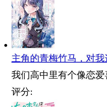
主角的青梅竹马，对我
我们高中里有个像恋爱喜剧
评分: