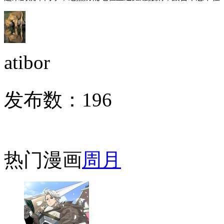
atibor
发布数：
196
热门漫画
周
月