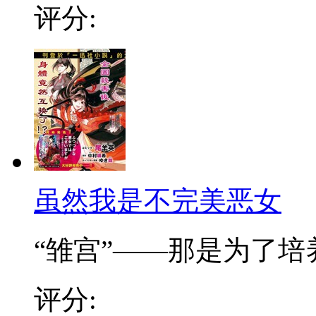
评分:
虽然我是不完美恶女
“雏宫”——那是为了培养.
评分: