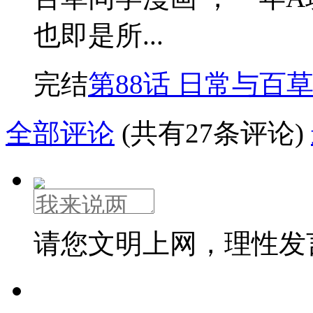
也即是所...
完结
第88话 日常与百
全部评论
(共有27条评论)
请您文明上网，理性发