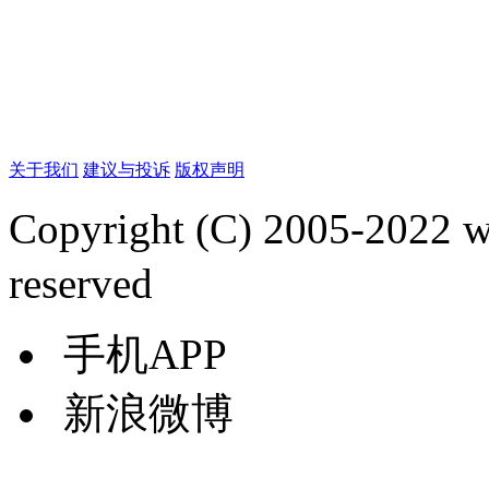
关于我们
建议与投诉
版权声明
Copyright (C) 2005-2022
reserved
手机APP
新浪微博