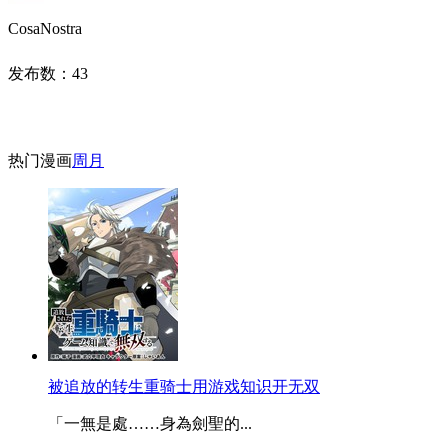
CosaNostra
发布数：
43
热门漫画
周
月
被追放的转生重骑士用游戏知识开无双
「一無是處……身為劍聖的...