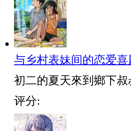
与乡村表妹间的恋爱喜
初二的夏天來到鄉下叔叔家
评分: