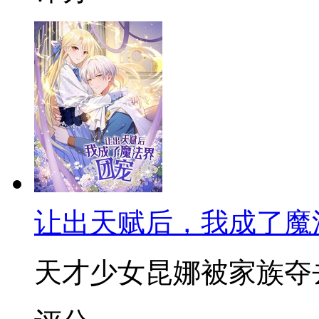
让出天赋后，我成了魔
天才少女昆娜被家族夺去天