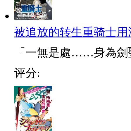
被追放的转生重骑士用
「一無是處……身為劍聖的
评分: