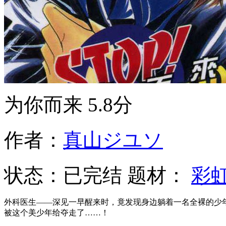
为你而来
5.8分
作者：
真山ジユソ
状态：
已完结
题材：
彩
外科医生——深见一早醒来时，竟发现身边躺着一名全裸的少
被这个美少年给夺走了……！