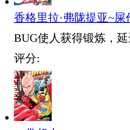
香格里拉·弗陇提亚~屎
BUG使人获得锻炼，延迟
评分: