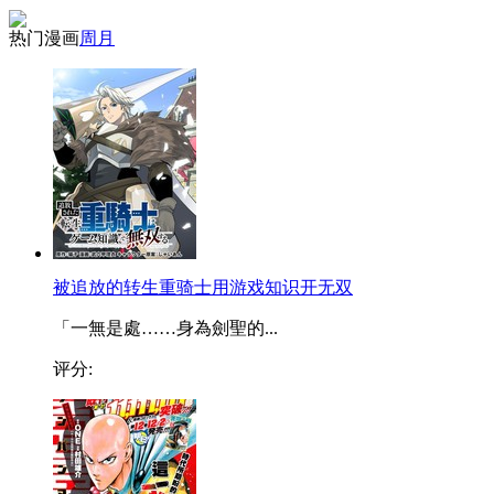
热门漫画
周
月
被追放的转生重骑士用游戏知识开无双
「一無是處……身為劍聖的...
评分: