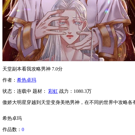
天堂副本看我攻略男神
7.0分
作者：
希热卓玛
状态：
连载中
题材：
彩虹
战力：1080.3万
傲娇大明星穿越到天堂变身美艳男神，在不同的世界中攻略各
希热卓玛
作品数：
0