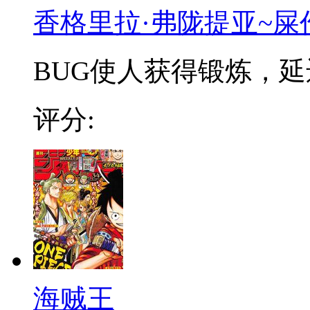
香格里拉·弗陇提亚~屎
BUG使人获得锻炼，延迟
评分:
海贼王