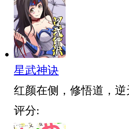
星武神诀
红颜在侧，修悟道，逆天成
评分: