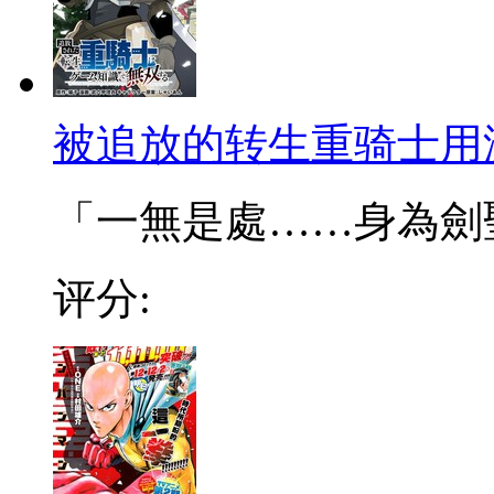
被追放的转生重骑士用
「一無是處……身為劍聖的
评分: