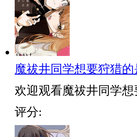
魔祓井同学想要狩猎的
欢迎观看魔祓井同学想要狩
评分: